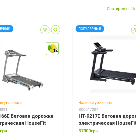
Сортировка: Це
ЯРНЫЙ
ПОПУЛЯРНЫЙ
12
12
12
е уточняйте
Наличие уточняйте
8391
К00017237
166E Беговая дорожка
HT-9217E Беговая доро
трическая HouseFit
электрическая HouseFi
грн.
37900грн.