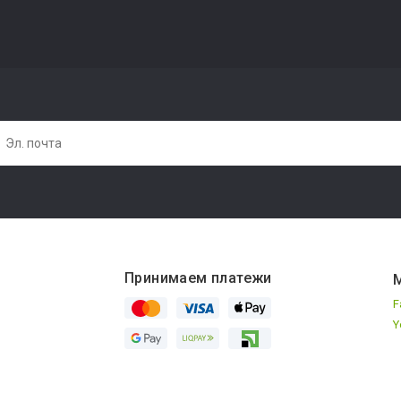
Принимаем платежи
М
F
Y