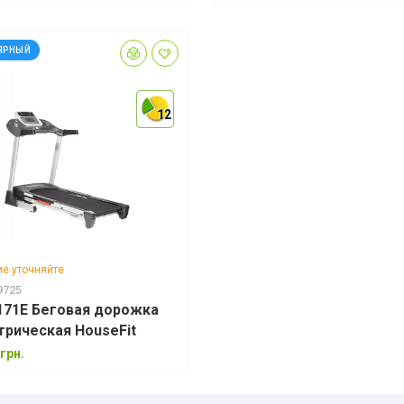
ЯРНЫЙ
12
12
12
е уточняйте
9725
171E Беговая дорожка
трическая HouseFit
грн.