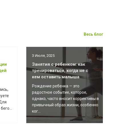
Весь блог
3 Июля, 2025
ции
Занятия с ребенком: как
дей
тренироваться, когда не с
кем оставить малыша
Рождение ребенка — это
ись,
радостное событие, которое,
зуете
однако, часто вносит коррективы в
Для
привычный образ жизни, особенно
бего...
ког...