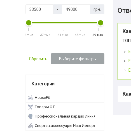
Отв
-
грн.
Ка
34 тыс.
37 тыс.
41 тыс.
45 тыс.
49 тыс.
ТОП
E
Сбросить
Выберите фильтры
E
E
Категории
Ка
HouseFit
Tовары С.П.
Профессиональная кардио линия
Спортив.аксессуары Наш Импорт