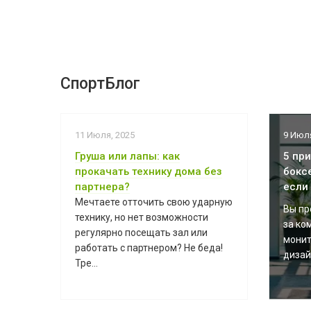
СпортБлог
11 Июля, 2025
9 Июля
Груша или лапы: как
5 пр
прокачать технику дома без
бокс
партнера?
если
Мечтаете отточить свою ударную
Вы пр
технику, но нет возможности
за ко
регулярно посещать зал или
монит
работать с партнером? Не беда!
дизайн
Тре...