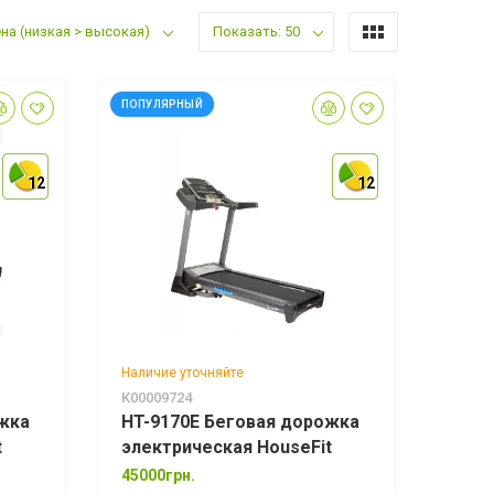
на (низкая > высокая)
Показать: 50
ПОПУЛЯРНЫЙ
12
12
12
12
12
12
Наличие уточняйте
К00009724
жка
HT-9170E Беговая дорожка
t
электрическая HouseFit
45000грн.