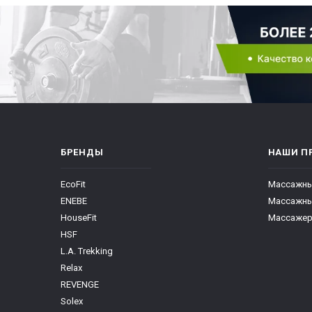
БРЕНДЫ
НАШИ П
EcoFit
Массажны
ENEBE
Массажны
HouseFit
Массажер
HSF
L.A. Trekking
Relax
REVENGE
Solex