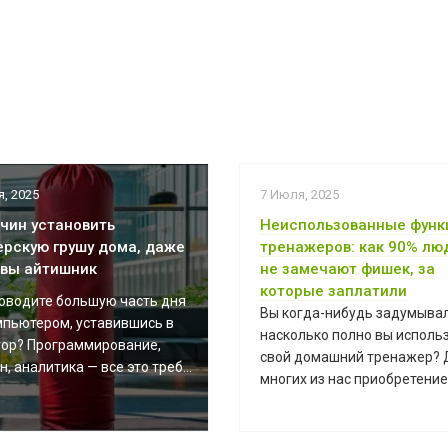
, 2025
7 Июля, 2025
ичин установить
Неиспользованные функ
ерскую грушу дома, даже
тренажеров: как 90% лю
 вы айтишник
не замечают фишек, за
которые заплатили
оводите большую часть дня
Вы когда-нибудь задумывал
мпьютером, уставившись в
насколько полно вы исполь
ор? Программирование,
свой домашний тренажер? 
, аналитика — все это треб...
многих из нас приобретение 