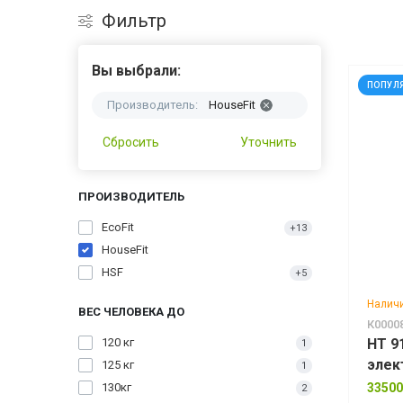
Фильтр
Вы выбрали:
ПОПУЛ
Производитель:
HouseFit
Сбросить
Уточнить
ПРОИЗВОДИТЕЛЬ
EcoFit
+13
HouseFit
HSF
+5
Наличи
ВЕС ЧЕЛОВЕКА ДО
К0000
120 кг
HT 9
1
элек
125 кг
1
130кг
33500
2