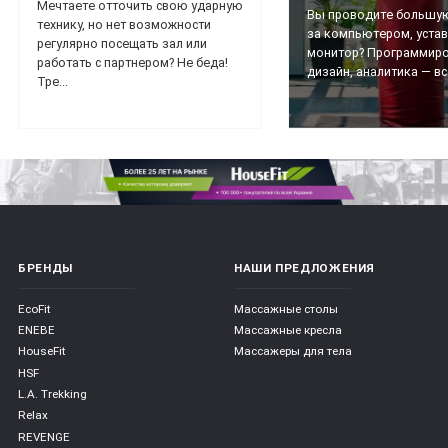
Мечтаете отточить свою ударную
Вы проводите большую
технику, но нет возможности
за компьютером, уста
регулярно посещать зал или
монитор? Программиро
работать с партнером? Не беда!
дизайн, аналитика — все
Тре...
БРЕНДЫ
НАШИ ПРЕДЛОЖЕНИЯ
EcoFit
Массажные столы
ENEBE
Массажные кресла
HouseFit
Массажеры для тела
HSF
L.A. Trekking
Relax
REVENGE