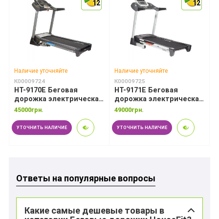
12
12
12
12
12
12
Наличие уточняйте
Наличие уточняйте
К00009724
К00009725
HT-9170E Беговая
HT-9171E Беговая
дорожка электрическая
дорожка электрическая
HouseFit
HouseFit
45000грн.
49000грн.
УТОЧНИТЬ НАЛИЧИЕ
УТОЧНИТЬ НАЛИЧИЕ
Ответы на популярные вопросы
Какие самые дешевые товары в