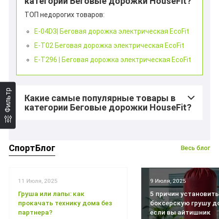
категории Беговые дорожки HouseFit?
ТОП недорогих товаров:
*
E-04D3| Беговая дорожка электрическая EcoFit
E-T02 Беговая дорожка электрическая EcoFit
E-T296 | Беговая дорожка электрическая EcoFit
*
Фильтр
Какие самые популярные товары в
категории Беговые дорожки HouseFit?
СпортБлог
Весь блог
11 Июля, 2025
9 Июля, 2025
Груша или лапы: как
5 причин установить
прокачать технику дома без
боксерскую грушу д
партнера?
если вы айтишник